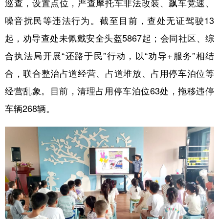
巡查，设置点位，严查摩托车非法改装、飙车竞速、
噪音扰民等违法行为。截至目前，查处无证驾驶13
起，劝导查处未佩戴安全头盔5867起；会同社区、综
合执法局开展“还路于民”行动，以“劝导+服务”相结
合，联合整治占道经营、占道堆放、占用停车泊位等
经营乱象。目前，清理占用停车泊位63处，拖移违停
车辆268辆。