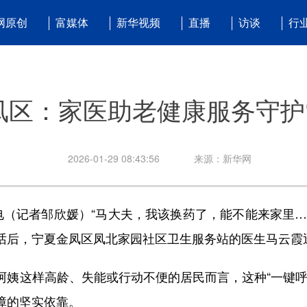
网原创
富媒体
新华视频
直播
访谈
行
凤区：家医助老健康服务守护
2026-01-29 08:43:56
来源：新华网
（记者邹欣媛）“马大夫，我该换药了，能不能来家里…
话后，宁夏金凤区凤北家园社区卫生服务站的医生马云霞
这样高龄、失能或行动不便的居民而言，这种“一键呼
障的坚实依靠。