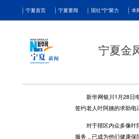
宁夏首页
宁夏要闻
国社”宁“聚力
本
宁夏金
新华网银川1月28日电
签约老人叶阿姨的求助电
对于辖区内众多像叶阿姨
服务，已成为他们健康保