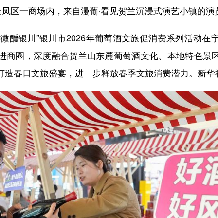
凤区一商场内，来自漫葡·看见贺兰沉浸式演艺小镇的演
·微醺银川”银川市2026年葡萄酒文旅促消费系列活动在
进商圈，深度融合贺兰山东麓葡萄酒文化、本地特色景区
打造春日文旅盛宴，进一步释放春季文旅消费潜力。新华社