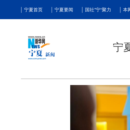
宁夏首页
宁夏要闻
国社”宁“聚力
本
宁