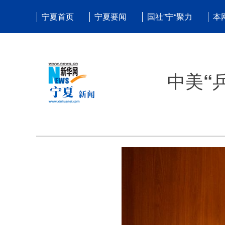
宁夏首页
宁夏要闻
国社”宁“聚力
本
中美“