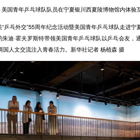
日，美国青年乒乓球队队员在宁夏银川西夏陵博物馆内体验
美“乒乓外交”55周年纪念活动暨美国青年乒乓球队走进宁
者的朱迪·霍夫罗斯特带领美国青年乒乓球队以乒乓会友，
两国人文交流注入青春活力。新华社记者 杨植森 摄