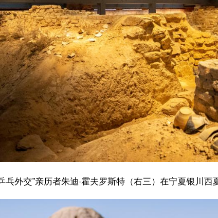
美“乒乓外交”亲历者朱迪·霍夫罗斯特（右三）在宁夏银川西