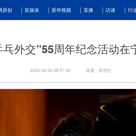
网原创
富媒体
新华视频
直播
访谈
行
乒乓外交”55周年纪念活动在
2026-04-20 08:37:30
来源：新华社