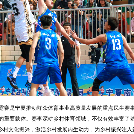
赛是宁夏推动群众体育事业高质量发展的重点民生赛事
的重要载体。赛事深耕乡村体育领域，不仅有效丰富了
乡村文化振兴，激活乡村发展内生动力，为乡村振兴注入