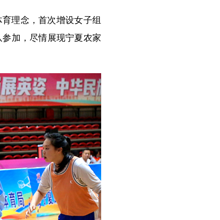
育理念，首次增设女子组
队参加，尽情展现宁夏农家