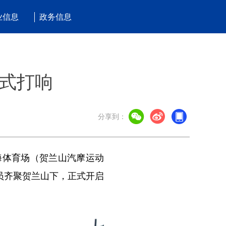
业信息
政务信息
式打响
分享到：
海体育场（贺兰山汽摩运动
员齐聚贺兰山下，正式开启