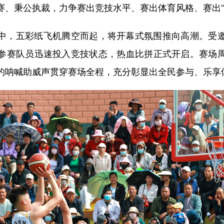
赛、秉公执裁，力争赛出竞技水平、赛出体育风格、赛出“
，五彩纸飞机腾空而起，将开幕式氛围推向高潮。受邀
参赛队员迅速投入竞技状态，热血比拼正式开启。赛场
的呐喊助威声贯穿赛场全程，充分彰显出全民参与、乐享