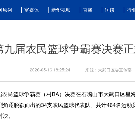
网原创
富媒体
新华视频
直播
访谈
行
第九届农民篮球争霸赛决赛正
2026-05-16 18:25:24
来源：大武口区委宣传部
农民篮球争霸赛（村BA）决赛在石嘴山市大武口区星
烈角逐脱颖而出的34支农民篮球代表队、共计464名运动
对决。