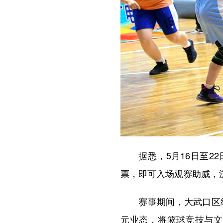
据悉，5月16日至22
票，即可入场观赛助威，沉
赛事期间，大武口区给
元业态，将篮球竞技与文