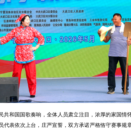
共和国国歌奏响，全体人员肃立注目，浓厚的家国情怀
员代表依次上台，庄严宣誓，双方承诺严格恪守赛事规