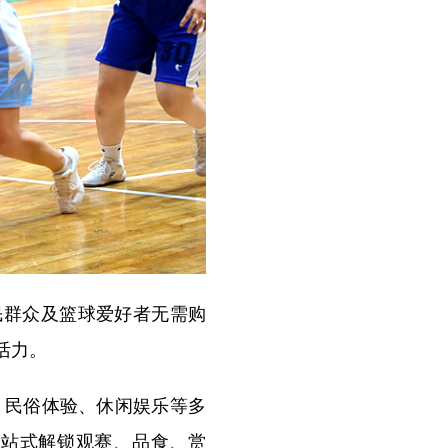
民群众及篮球爱好者无需购
活力。
民俗体验、休闲娱乐等多
一站式解锁观赛、品食、赏