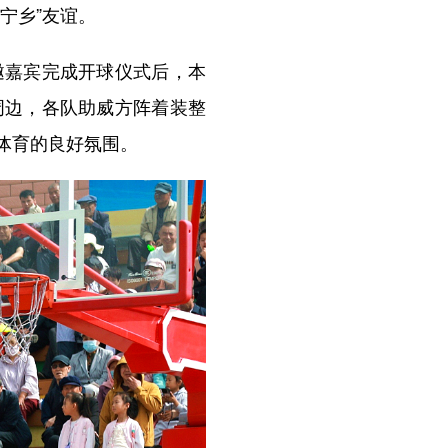
宁乡”友谊。
嘉宾完成开球仪式后，本
周边，各队助威方阵着装整
体育的良好氛围。