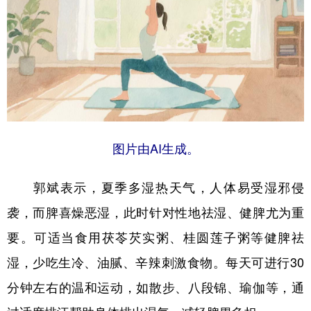
图片由AI生成。
郭斌表示，夏季多湿热天气，人体易受湿邪侵
袭，而脾喜燥恶湿，此时针对性地祛湿、健脾尤为重
要。可适当食用茯苓芡实粥、桂圆莲子粥等健脾祛
湿，少吃生冷、油腻、辛辣刺激食物。每天可进行30
分钟左右的温和运动，如散步、八段锦、瑜伽等，通