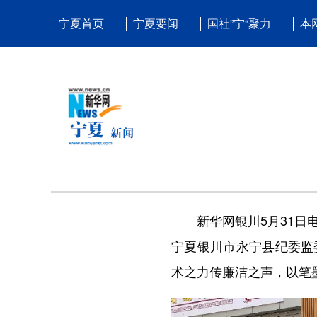
宁夏首页
宁夏要闻
国社”宁“聚力
本
新华网银川5月31日电
宁夏银川市永宁县纪委监
术之力传廉洁之声，以笔