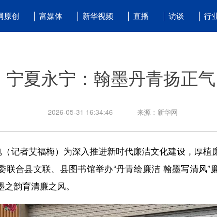
网原创
富媒体
新华视频
直播
访谈
行
宁夏永宁：翰墨丹青扬正气
2026-05-31 16:34:46
来源：新华网
（记者艾福梅）为深入推进新时代廉洁文化建设，厚植
委联合县文联、县图书馆举办“丹青绘廉洁 翰墨写清风”
墨之韵育清廉之风。