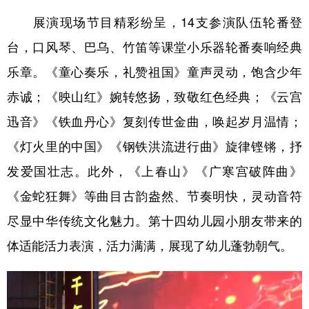
展演现场节目精彩纷呈，14支参演队伍轮番登
台，口风琴、巴乌、竹笛等课堂小乐器轮番奏响经典
乐章。《童心奏乐，礼赞祖国》童声灵动，饱含少年
赤诚；《映山红》婉转悠扬，致敬红色经典；《云宫
迅音》《铁血丹心》复刻传世金曲，唤起岁月温情；
《灯火里的中国》《钢铁洪流进行曲》旋律铿锵，抒
发爱国壮志。此外，《上春山》《广寒宫破阵曲》
《金蛇狂舞》等曲目古韵盎然、节奏明快，灵动音符
尽显中华传统文化魅力。第十四幼儿园小朋友带来的
体适能活力表演，活力满满，展现了幼儿蓬勃朝气。