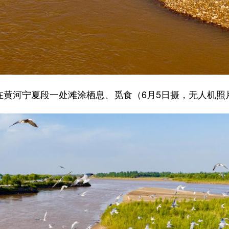
在黄河宁夏段一处滩涂栖息、觅食（6月5日摄，无人机照