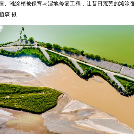
理、滩涂植被保育与湿地修复工程，让昔日荒芜的滩涂
植森 摄