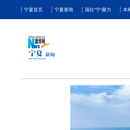
宁夏首页
宁夏要闻
国社”宁“聚力
本