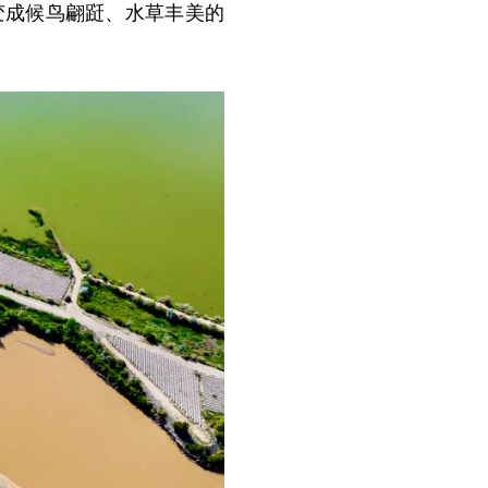
变成候鸟翩跹、水草丰美的