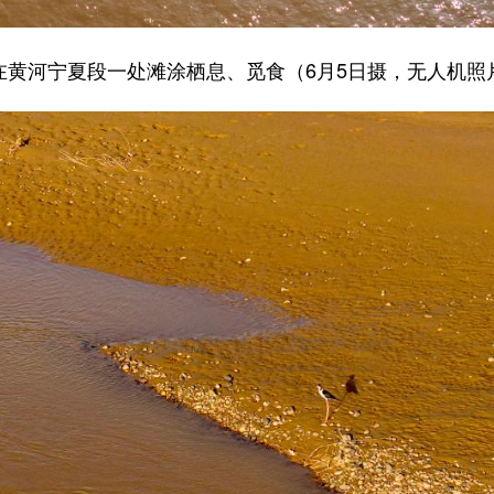
在黄河宁夏段一处滩涂栖息、觅食（6月5日摄，无人机照