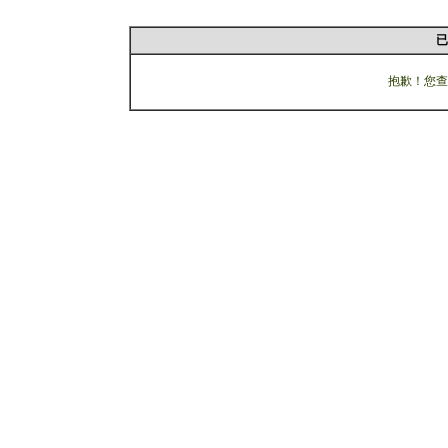
已
抱歉！您查