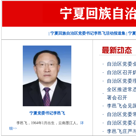
|
宁夏回族自治区党委书记李邑飞活动报道集
|
宁夏
·
自治区党委
·
自治区召开
·
自治区党委
全区推进常
·
署会召开
·
李邑飞会见
宁夏党委书记李邑飞
·
自治区党委
·
自治区党委
李邑飞，1964年1月出生，云南墨江人。
详
细>>
·
李邑飞庄严