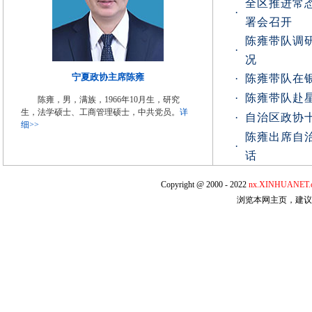
全区推进常
·
署会召开
陈雍带队调
·
况
宁夏政协主席陈雍
·
陈雍带队在
·
陈雍带队赴
陈雍，男，满族，1966年10月生，研究
生，法学硕士、工商管理硕士，中共党员。
详
·
自治区政协
细>>
陈雍出席自
·
话
Copyright @ 2000 - 2022
nx.XINHUANET.
浏览本网主页，建议将