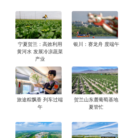
宁夏贺兰：高效利用
银川：赛龙舟 度端午
黄河水 发展冷凉蔬菜
产业
旅途粽飘香 列车过端
贺兰山东麓葡萄基地
午
夏管忙