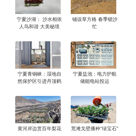
宁夏沙湖： 沙水相依
铺设草方格 春季锁沙
人鸟和谐 大美秘境
忙
宁夏青铜峡：湿地自
宁夏盐池：电力护航
然保护区引进丹顶鹤
储能电站投运
黄河岸边赏百年梨花
荒滩戈壁播种“绿宝石”