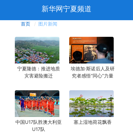
新华网宁夏频道
首页
图片新闻
宁夏隆德：推进地质
埃德加·斯诺后人及研
灾害避险搬迁
究者感悟“同心”力量
中国U17队胜澳大利亚
塞上湿地荷花飘香
U17队