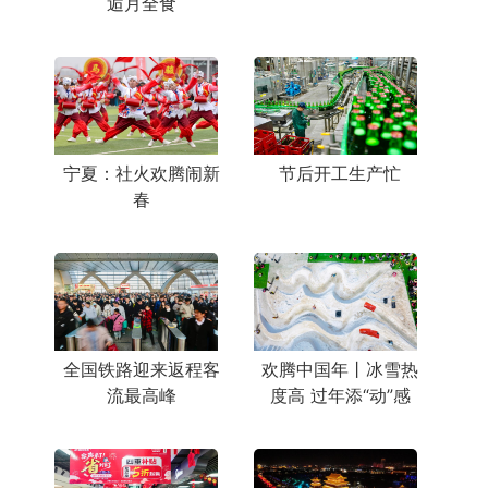
逅月全食
宁夏：社火欢腾闹新
节后开工生产忙
春
全国铁路迎来返程客
欢腾中国年丨冰雪热
流最高峰
度高 过年添“动”感