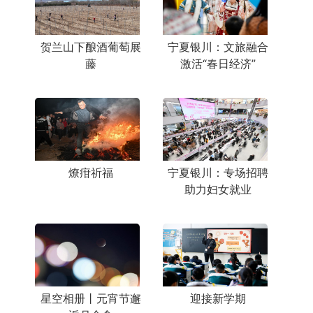
贺兰山下酿酒葡萄展
宁夏银川：文旅融合
藤
激活“春日经济”
燎疳祈福
宁夏银川：专场招聘
助力妇女就业
星空相册丨元宵节邂
迎接新学期