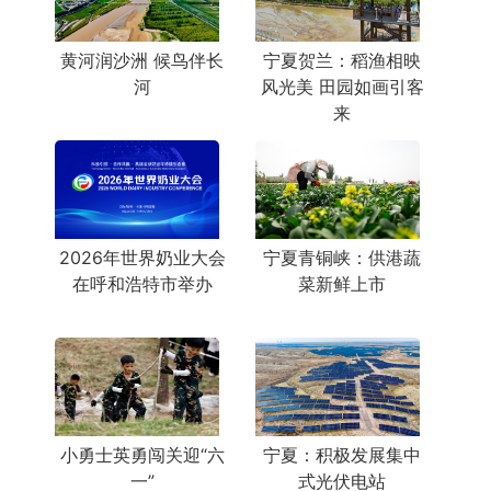
黄河润沙洲 候鸟伴长
宁夏贺兰：稻渔相映
河
风光美 田园如画引客
来
2026年世界奶业大会
宁夏青铜峡：供港蔬
在呼和浩特市举办
菜新鲜上市
小勇士英勇闯关迎“六
宁夏：积极发展集中
一”
式光伏电站