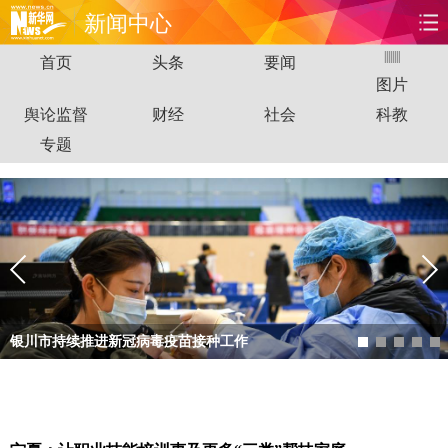
新闻中心
|
|
|
|
|
|
|
|
首页
头条
要闻
首页
时政
国际
财经
图片
舆论监督
财经
社会
科教
娱乐
体育
人事
教育
专题
时尚
思客
地方
法治
港澳
台湾
华人
汽车
科技
能源
房产
公司
图片
视频
彩票
食品
银川市持续推进新冠病毒疫苗接种工作
旅游
健康
信息化
数据
宁夏要闻
金融
公益
军事
无人机