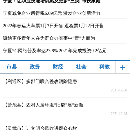
宁夏：让职业技能培训惠及更多“三类”帮扶家庭
富媒体
摄影
新华广播
宁夏减免企业所得税6.69亿元 激发企业创新活力
新华电视中文
新华电视英文
返回PC
2022年春运火车票1月3日开售 返程票1月22日开售
吸纳更多青年人在为群众办实事中“青”力而为
宁夏5G网络普及率达23.8% 2021年完成投资9.2亿元
+
市县
政务
财经
社会
科教
舆
【利通区】多部门联合整改消除隐患
2021-12-30
【盐池县】农村人居环境“旧貌”展“新颜
2021-12-28
【灵武市】让文明乡风吹进群众心坎